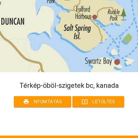
Térkép-öböl-szigetek bc, kanada
print
system_update_alt
NYOMTATÁS
LETÖLTÉS