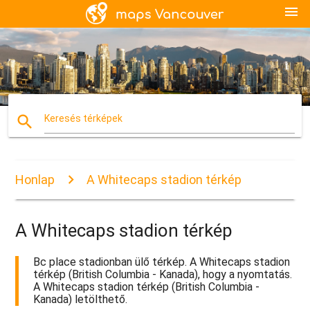
menu
search
Keresés térképek
Honlap
A Whitecaps stadion térkép
A Whitecaps stadion térkép
Bc place stadionban ülő térkép. A Whitecaps stadion
térkép (British Columbia - Kanada), hogy a nyomtatás.
A Whitecaps stadion térkép (British Columbia -
Kanada) letölthető.