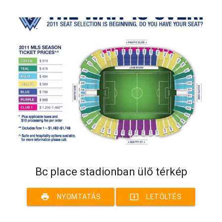
Bc place stadionban ülő térkép
print
system_update_alt
NYOMTATÁS
LETÖLTÉS