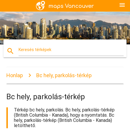
menu
search
Keresés térképek
Honlap
Bc hely, parkolás-térkép
Bc hely, parkolás-térkép
Térkép bc hely, parkolás. Bc hely, parkolás-térkép
(British Columbia - Kanada), hogy a nyomtatás. Bc
hely, parkolás-térkép (British Columbia - Kanada)
letölthető.