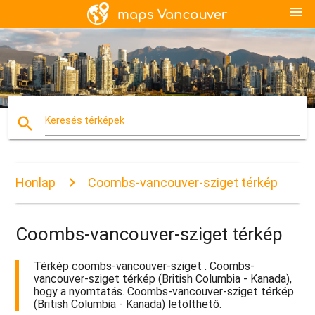
menu
search
Keresés térképek
Honlap
Coombs-vancouver-sziget térkép
Coombs-vancouver-sziget térkép
Térkép coombs-vancouver-sziget . Coombs-
vancouver-sziget térkép (British Columbia - Kanada),
hogy a nyomtatás. Coombs-vancouver-sziget térkép
(British Columbia - Kanada) letölthető.