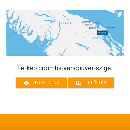
Térkép coombs-vancouver-sziget
print
system_update_alt
NYOMTATÁS
LETÖLTÉS