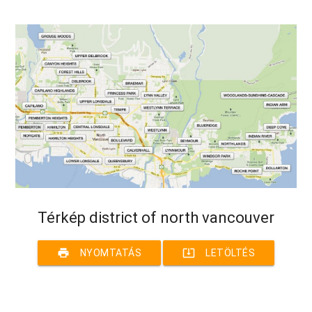
Térkép district of north vancouver
print
system_update_alt
NYOMTATÁS
LETÖLTÉS