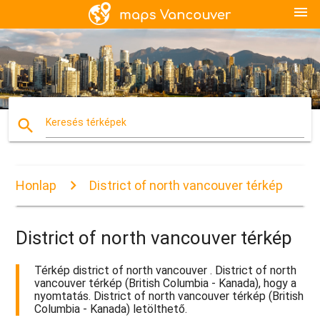
menu
search
Keresés térképek
Honlap
District of north vancouver térkép
District of north vancouver térkép
Térkép district of north vancouver . District of north
vancouver térkép (British Columbia - Kanada), hogy a
nyomtatás. District of north vancouver térkép (British
Columbia - Kanada) letölthető.