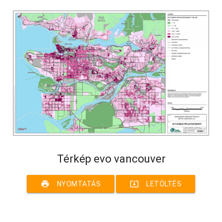
Térkép evo vancouver
print
system_update_alt
NYOMTATÁS
LETÖLTÉS