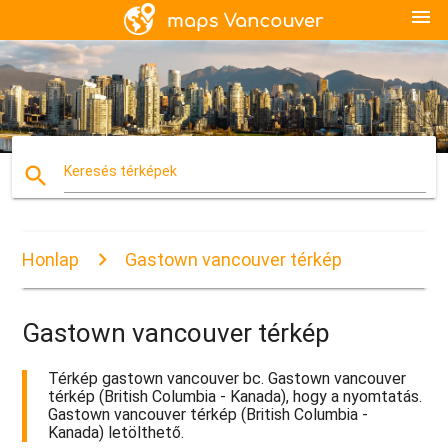
menu
search
Keresés térképek
Honlap
Gastown vancouver térkép
Gastown vancouver térkép
Térkép gastown vancouver bc. Gastown vancouver
térkép (British Columbia - Kanada), hogy a nyomtatás.
Gastown vancouver térkép (British Columbia -
Kanada) letölthető.