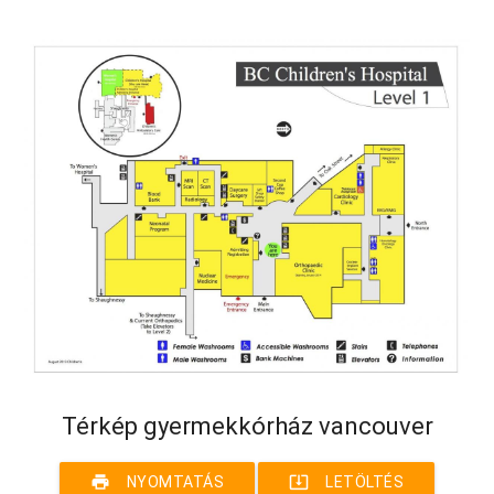
Térkép gyermekkórház vancouver
print
system_update_alt
NYOMTATÁS
LETÖLTÉS