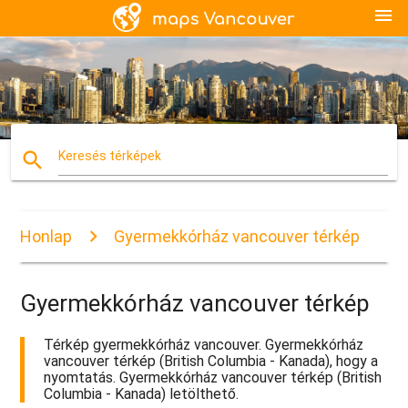
menu
search
Keresés térképek
Honlap
Gyermekkórház vancouver térkép
Gyermekkórház vancouver térkép
Térkép gyermekkórház vancouver. Gyermekkórház
vancouver térkép (British Columbia - Kanada), hogy a
nyomtatás. Gyermekkórház vancouver térkép (British
Columbia - Kanada) letölthető.