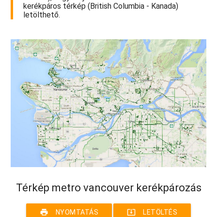
kerékpáros térkép (British Columbia - Kanada)
letölthető.
Térkép metro vancouver kerékpározás
print
system_update_alt
NYOMTATÁS
LETÖLTÉS