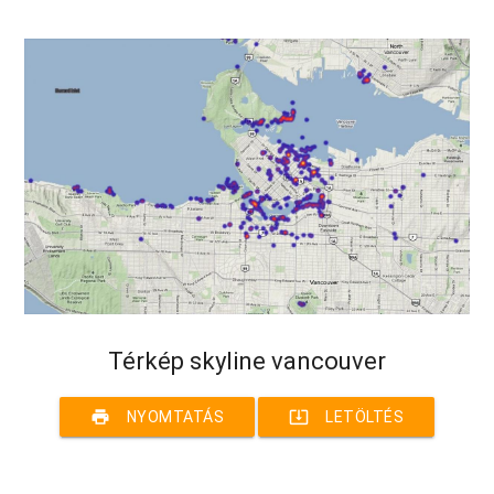
Térkép skyline vancouver
print
system_update_alt
NYOMTATÁS
LETÖLTÉS