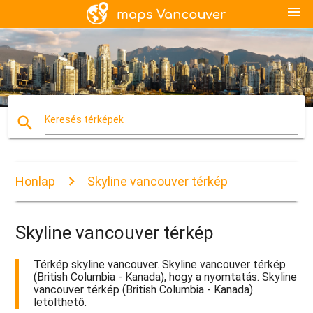
menu
search
Keresés térképek
Honlap
Skyline vancouver térkép
Skyline vancouver térkép
Térkép skyline vancouver. Skyline vancouver térkép
(British Columbia - Kanada), hogy a nyomtatás. Skyline
vancouver térkép (British Columbia - Kanada)
letölthető.