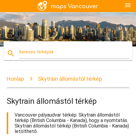
menu
search
Keresés térképek
Honlap
Skytrain állomástól térkép
Skytrain állomástól térkép
Vancouver pályaudvar térkép. Skytrain állomástól
térkép (British Columbia - Kanada), hogy a nyomtatás.
Skytrain állomástól térkép (British Columbia - Kanada)
letölthető.