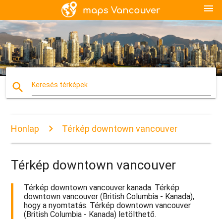
menu
search
Keresés térképek
Honlap
Térkép downtown vancouver
Térkép downtown vancouver
Térkép downtown vancouver kanada. Térkép
downtown vancouver (British Columbia - Kanada),
hogy a nyomtatás. Térkép downtown vancouver
(British Columbia - Kanada) letölthető.