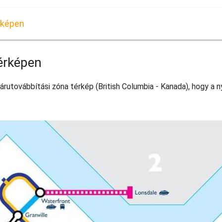
rképen
érképen
árutovábbítási zóna térkép (British Columbia - Kanada), hogy a 