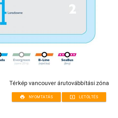
Térkép vancouver árutovábbítási zóna
print
system_update_alt
NYOMTATÁS
LETÖLTÉS