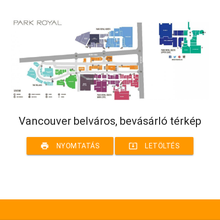
Vancouver belváros, bevásárló térkép
print
system_update_alt
NYOMTATÁS
LETÖLTÉS