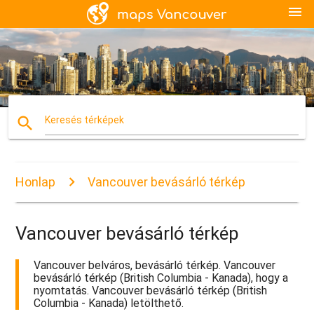
menu
search
Keresés térképek
Honlap
Vancouver bevásárló térkép
Vancouver bevásárló térkép
Vancouver belváros, bevásárló térkép. Vancouver
bevásárló térkép (British Columbia - Kanada), hogy a
nyomtatás. Vancouver bevásárló térkép (British
Columbia - Kanada) letölthető.