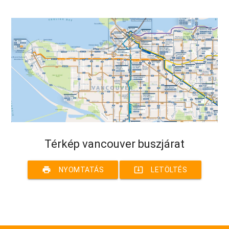
Térkép vancouver buszjárat
print
system_update_alt
NYOMTATÁS
LETÖLTÉS