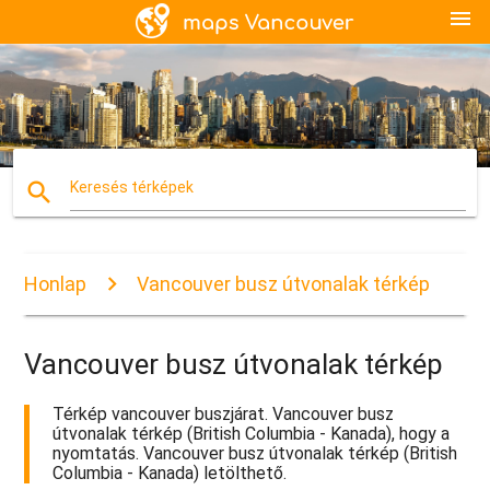
menu
search
Keresés térképek
Honlap
Vancouver busz útvonalak térkép
Vancouver busz útvonalak térkép
Térkép vancouver buszjárat. Vancouver busz
útvonalak térkép (British Columbia - Kanada), hogy a
nyomtatás. Vancouver busz útvonalak térkép (British
Columbia - Kanada) letölthető.