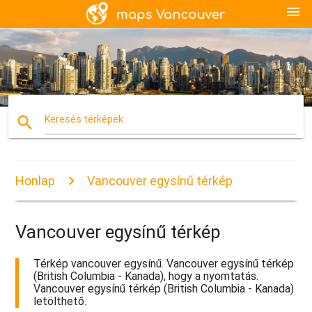
menu
search
Keresés térképek
Honlap
Vancouver egysínű térkép
Vancouver egysínű térkép
Térkép vancouver egysínű. Vancouver egysínű térkép
(British Columbia - Kanada), hogy a nyomtatás.
Vancouver egysínű térkép (British Columbia - Kanada)
letölthető.