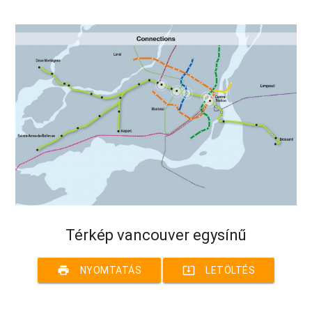
Térkép vancouver egysínű
print
system_update_alt
NYOMTATÁS
LETÖLTÉS