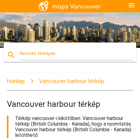
menu
search
Keresés térképek
Honlap
Vancouver harbour térkép
Vancouver harbour térkép
Térkép vancouver-i kikötőben. Vancouver harbour
térkép (British Columbia - Kanada), hogy a nyomtatás.
Vancouver harbour térkép (British Columbia - Kanada)
letölthető.