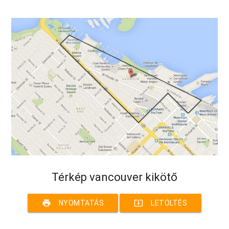
Térkép vancouver kikötő
print
system_update_alt
NYOMTATÁS
LETÖLTÉS