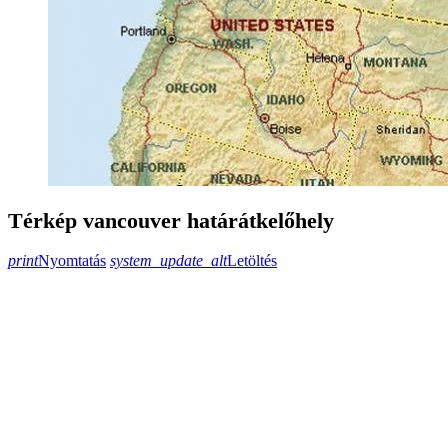
Térkép vancouver határátkelőhely
print
Nyomtatás
system_update_alt
Letöltés