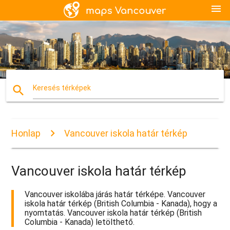
menu
search
Keresés térképek
Honlap
Vancouver iskola határ térkép
Vancouver iskola határ térkép
Vancouver iskolába járás határ térképe. Vancouver
iskola határ térkép (British Columbia - Kanada), hogy a
nyomtatás. Vancouver iskola határ térkép (British
Columbia - Kanada) letölthető.