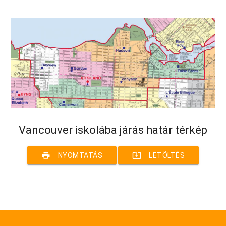
Vancouver iskolába járás határ térkép
print
system_update_alt
NYOMTATÁS
LETÖLTÉS