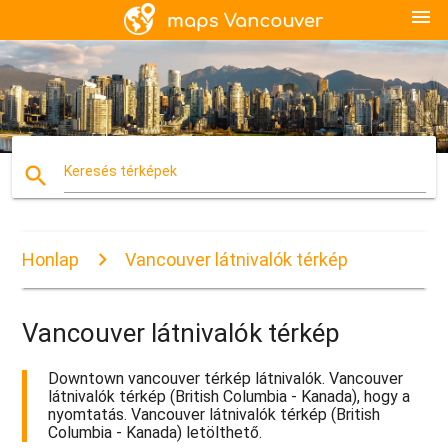
menu
search
Keresés térképek
Honlap
Vancouver látnivalók térkép
Vancouver látnivalók térkép
Downtown vancouver térkép látnivalók. Vancouver
látnivalók térkép (British Columbia - Kanada), hogy a
nyomtatás. Vancouver látnivalók térkép (British
Columbia - Kanada) letölthető.