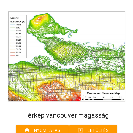
Térkép vancouver magasság
print
system_update_alt
NYOMTATÁS
LETÖLTÉS