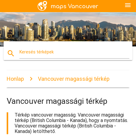
menu
search
Keresés térképek
Honlap
Vancouver magassági térkép
Vancouver magassági térkép
Térkép vancouver magasság. Vancouver magassági
térkép (British Columbia - Kanada), hogy a nyomtatás.
Vancouver magassági térkép (British Columbia -
Kanada) letölthető.