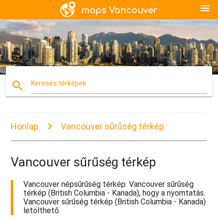
menu
search
Keresés térképek
Honlap
Vancouver sűrűség térkép
Vancouver sűrűség térkép
Vancouver népsűrűség térkép. Vancouver sűrűség
térkép (British Columbia - Kanada), hogy a nyomtatás.
Vancouver sűrűség térkép (British Columbia - Kanada)
letölthető.