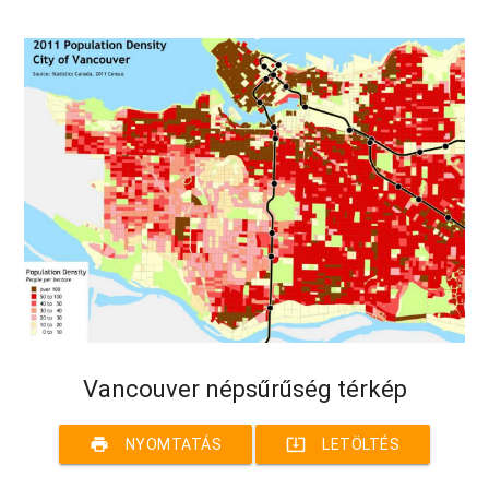
Vancouver népsűrűség térkép
print
system_update_alt
NYOMTATÁS
LETÖLTÉS