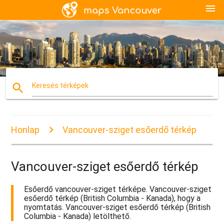
menu
search
Keresés térképek
Honlap
Vancouver-sziget esőerdő térkép
Vancouver-sziget esőerdő térkép
Esőerdő vancouver-sziget térképe. Vancouver-sziget
esőerdő térkép (British Columbia - Kanada), hogy a
nyomtatás. Vancouver-sziget esőerdő térkép (British
Columbia - Kanada) letölthető.