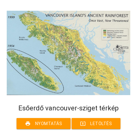
Esőerdő vancouver-sziget térkép
print
system_update_alt
NYOMTATÁS
LETÖLTÉS