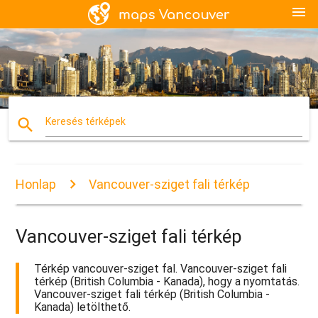
menu
search
Keresés térképek
Honlap
Vancouver-sziget fali térkép
Vancouver-sziget fali térkép
Térkép vancouver-sziget fal. Vancouver-sziget fali
térkép (British Columbia - Kanada), hogy a nyomtatás.
Vancouver-sziget fali térkép (British Columbia -
Kanada) letölthető.