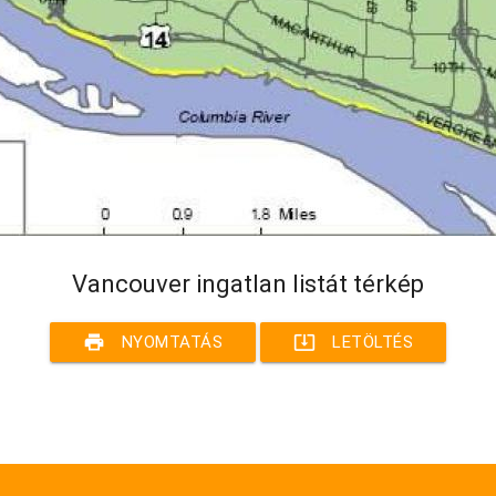
Vancouver ingatlan listát térkép
print
system_update_alt
NYOMTATÁS
LETÖLTÉS