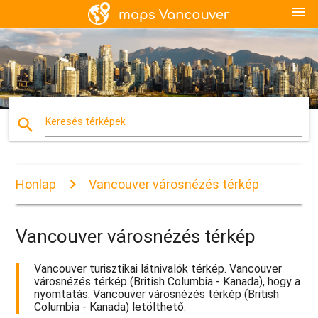
menu
search
Keresés térképek
Honlap
Vancouver városnézés térkép
Vancouver városnézés térkép
Vancouver turisztikai látnivalók térkép. Vancouver
városnézés térkép (British Columbia - Kanada), hogy a
nyomtatás. Vancouver városnézés térkép (British
Columbia - Kanada) letölthető.