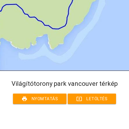
Világítótorony park vancouver térkép
print
system_update_alt
NYOMTATÁS
LETÖLTÉS