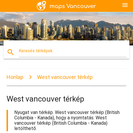
menu
search
Keresés térképek
Honlap
West vancouver térkép
West vancouver térkép
Nyugat van térkép. West vancouver térkép (British
Columbia - Kanada), hogy a nyomtatás. West
vancouver térkép (British Columbia - Kanada)
letölthető.