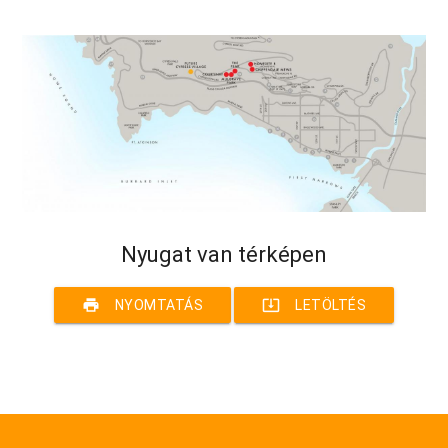
Nyugat van térképen
print
system_update_alt
NYOMTATÁS
LETÖLTÉS