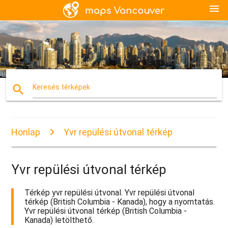
menu
search
Keresés térképek
Honlap
Yvr repülési útvonal térkép
Yvr repülési útvonal térkép
Térkép yvr repülési útvonal. Yvr repülési útvonal
térkép (British Columbia - Kanada), hogy a nyomtatás.
Yvr repülési útvonal térkép (British Columbia -
Kanada) letölthető.