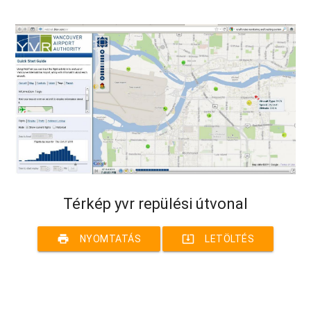
Térkép yvr repülési útvonal
print
system_update_alt
NYOMTATÁS
LETÖLTÉS